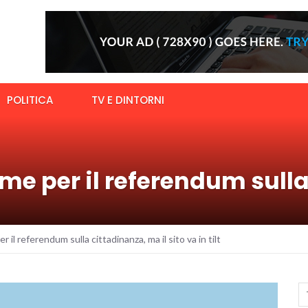
POLITICA
TV E DINTORNI
me per il referendum sulla
 il referendum sulla cittadinanza, ma il sito va in tilt