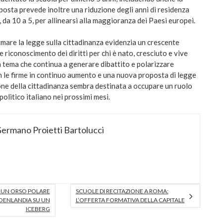
posta prevede inoltre una riduzione degli anni di residenza
 da 10 a 5, per allinearsi alla maggioranza dei Paesi europei.
rmare la legge sulla cittadinanza evidenzia un crescente
e riconoscimento dei diritti per chi è nato, cresciuto e vive
un tema che continua a generare dibattito e polarizzare
on le firme in continuo aumento e una nuova proposta di legge
ione della cittadinanza sembra destinata a occupare un ruolo
olitico italiano nei prossimi mesi.
ermano Proietti Bartolucci
A UN ORSO POLARE
SCUOLE DI RECITAZIONE A ROMA:
OENLANDIA SU UN
L’OFFERTA FORMATIVA DELLA CAPITALE
ICEBERG