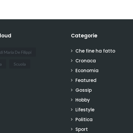
loud
Categorie
Che fine ha fatto
di Maria De Filippi
Cronaca
a
Scuola
Economia
Featured
Gossip
Hobby
Lifestyle
Politica
Sport