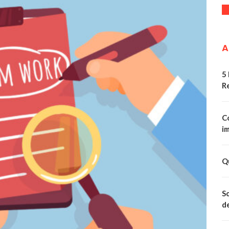
A
5
R
Co
im
Qu
Sc
de