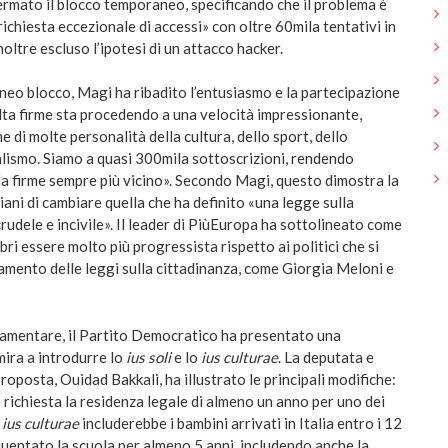
ermato il blocco temporaneo, specificando che il problema è
ichiesta eccezionale di accessi» con oltre 60mila tentativi in
inoltre escluso l’ipotesi di un attacco hacker.
eo blocco, Magi ha ribadito l’entusiasmo e la partecipazione
olta firme sta procedendo a una velocità impressionante,
e di molte personalità della cultura, dello sport, dello
alismo. Siamo a quasi 300mila sottoscrizioni, rendendo
la firme sempre più vicino». Secondo Magi, questo dimostra la
liani di cambiare quella che ha definito «una legge sulla
crudele e incivile». Il leader di PiùEuropa ha sottolineato come
bri essere molto più progressista rispetto ai politici che si
mento delle leggi sulla cittadinanza, come Giorgia Meloni e
rlamentare, il Partito Democratico ha presentato una
mira a introdurre lo
ius soli
e lo
ius culturae
. La deputata e
roposta, Ouidad Bakkali, ha illustrato le principali modifiche:
 richiesta la residenza legale di almeno un anno per uno dei
o
ius culturae
includerebbe i bambini arrivati in Italia entro i 12
quentato la scuola per almeno 5 anni, includendo anche la