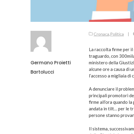
Cronaca
,
Politica
|
La raccolta firme per i
traguardo, con 300mila
Germano Proietti
ministero della Giustiz
alcune ore a causa di u
Bartolucci
l’accesso a migliaia di 
A denunciare il proble
principali promotori d
firme all’ora quando la
andata in tilt… per le 
persone stanno provand
Il sistema, successivame