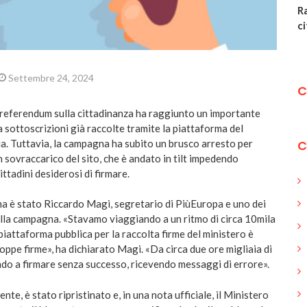
Ra
ci
Settembre 24, 2024
C
l referendum sulla cittadinanza ha raggiunto un importante
 sottoscrizioni già raccolte tramite la piattaforma del
ia. Tuttavia, la campagna ha subito un brusco arresto per
C
n sovraccarico del sito, che è andato in tilt impedendo
cittadini desiderosi di firmare.
ma è stato Riccardo Magi, segretario di PiùEuropa e uno dei
ella campagna. «Stavamo viaggiando a un ritmo di circa 10mila
 piattaforma pubblica per la raccolta firme del ministero è
troppe firme», ha dichiarato Magi. «Da circa due ore migliaia di
o a firmare senza successo, ricevendo messaggi di errore».
nte, è stato ripristinato e, in una nota ufficiale, il Ministero