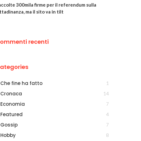
ccolte 300mila firme per il referendum sulla
ttadinanza, ma il sito va in tilt
ommenti recenti
ategories
Che fine ha fatto
1
Cronaca
14
Economia
7
Featured
4
Gossip
7
Hobby
8