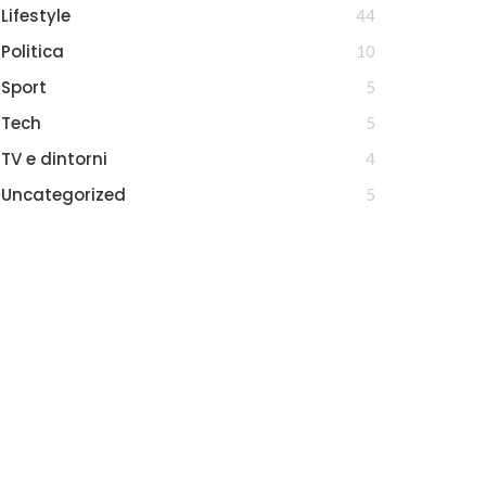
Lifestyle
44
Politica
10
Sport
5
Tech
5
TV e dintorni
4
Uncategorized
5