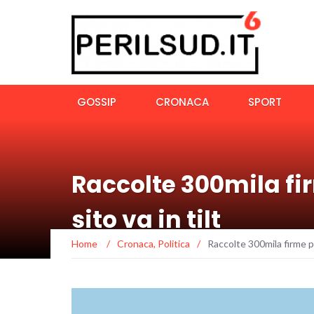
GOSSIP
CRONACA
SPORT
Raccolte 300mila fir
sito va in tilt
Home
/
Cronaca
,
Politica
/
Raccolte 300mila firme per