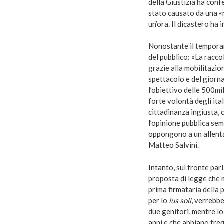
della Giustizia ha conf
stato causato da una «r
un’ora. Il dicastero ha 
Nonostante il temporan
del pubblico: «La racc
grazie alla mobilitazion
spettacolo e del giorn
l’obiettivo delle 500mi
forte volontà degli ita
cittadinanza ingiusta, 
l’opinione pubblica sem
oppongono a un allenta
Matteo Salvini.
Intanto, sul fronte pa
proposta di legge che 
prima firmataria della p
per lo
ius soli
, verrebbe
due genitori, mentre l
anni e che abbiano fre