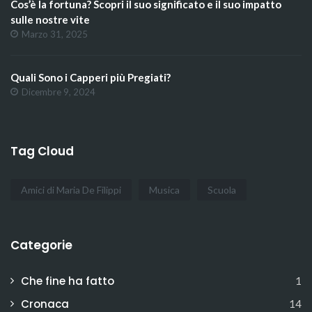
Cos’è la fortuna? Scopri il suo significato e il suo impatto
sulle nostre vite
Marzo 31, 2025
Quali Sono i Capperi più Pregiati?
Dicembre 9, 2024
Tag Cloud
Amici di Maria De Filippi
Musica
Scuola
Categorie
Che fine ha fatto
1
Cronaca
14