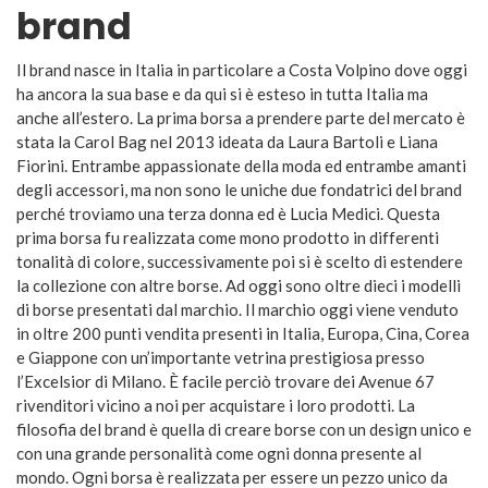
brand
Il brand nasce in Italia in particolare a Costa Volpino dove oggi
ha ancora la sua base e da qui si è esteso in tutta Italia ma
anche all’estero. La prima borsa a prendere parte del mercato è
stata la Carol Bag nel 2013 ideata da Laura Bartoli e Liana
Fiorini. Entrambe appassionate della moda ed entrambe amanti
degli accessori, ma non sono le uniche due fondatrici del brand
perché troviamo una terza donna ed è Lucia Medici. Questa
prima borsa fu realizzata come mono prodotto in differenti
tonalità di colore, successivamente poi si è scelto di estendere
la collezione con altre borse. Ad oggi sono oltre dieci i modelli
di borse presentati dal marchio. Il marchio oggi viene venduto
in oltre 200 punti vendita presenti in Italia, Europa, Cina, Corea
e Giappone con un’importante vetrina prestigiosa presso
l’Excelsior di Milano. È facile perciò trovare dei Avenue 67
rivenditori vicino a noi per acquistare i loro prodotti. La
filosofia del brand è quella di creare borse con un design unico e
con una grande personalità come ogni donna presente al
mondo. Ogni borsa è realizzata per essere un pezzo unico da