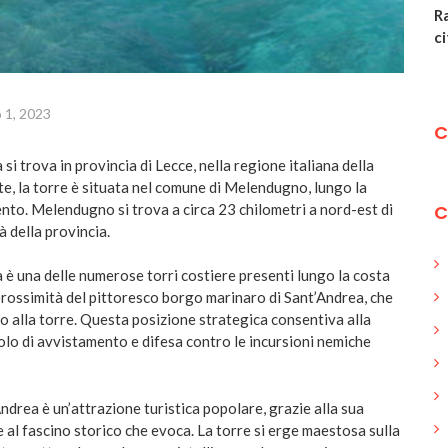
Ra
ci
o 1, 2023
C
si trova in provincia di Lecce, nella regione italiana della
e, la torre è situata nel comune di Melendugno, lungo la
ento. Melendugno si trova a circa 23 chilometri a nord-est di
C
tà della provincia.
 è una delle numerose torri costiere presenti lungo la costa
 prossimità del pittoresco borgo marinaro di Sant’Andrea, che
o alla torre. Questa posizione strategica consentiva alla
olo di avvistamento e difesa contro le incursioni nemiche
Andrea è un’attrazione turistica popolare, grazie alla sua
al fascino storico che evoca. La torre si erge maestosa sulla