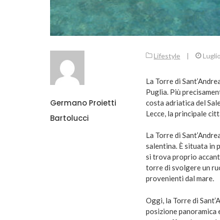
Lifestyle
|
Lugli
La Torre di Sant’Andrea 
Puglia. Più precisament
Germano Proietti
costa adriatica del Sal
Lecce, la principale cit
Bartolucci
La Torre di Sant’Andrea
salentina. È situata in
si trova proprio accant
torre di svolgere un ru
provenienti dal mare.
Oggi, la Torre di Sant’
posizione panoramica e 