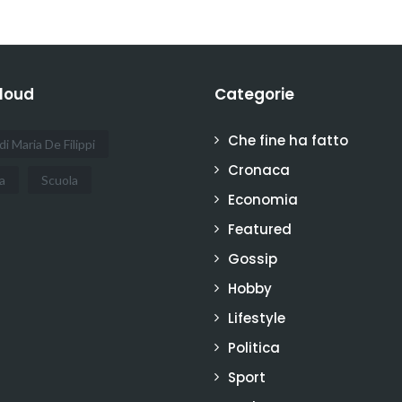
loud
Categorie
Che fine ha fatto
di Maria De Filippi
Cronaca
a
Scuola
Economia
Featured
Gossip
Hobby
Lifestyle
Politica
Sport