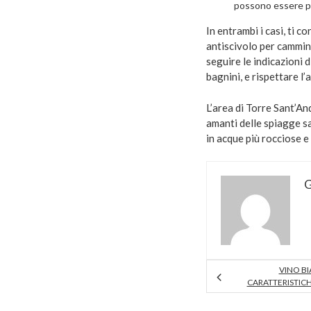
possono essere pi
In entrambi i casi, ti c
antiscivolo per cammina
seguire le indicazioni d
bagnini, e rispettare l
L’area di Torre Sant’And
amanti delle spiagge s
in acque più rocciose 
G
VINO B
CARATTERISTIC