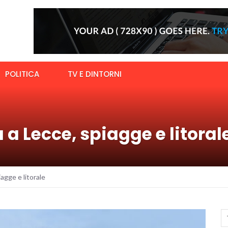
POLITICA
TV E DINTORNI
 a Lecce, spiagge e litoral
agge e litorale