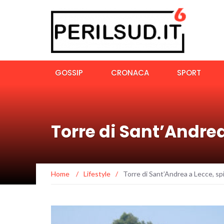
GOSSIP
CRONACA
SPORT
Torre di Sant’Andrea
Home
/
Lifestyle
/
Torre di Sant’Andrea a Lecce, spi