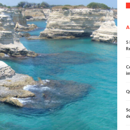
A
5
R
Co
im
Qu
Sc
de