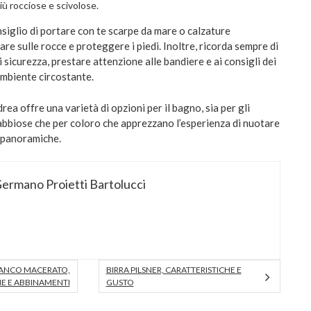
ù rocciose e scivolose.
onsiglio di portare con te scarpe da mare o calzature
re sulle rocce e proteggere i piedi. Inoltre, ricorda sempre di
i sicurezza, prestare attenzione alle bandiere e ai consigli dei
’ambiente circostante.
rea offre una varietà di opzioni per il bagno, sia per gli
abbiose che per coloro che apprezzano l’esperienza di nuotare
e panoramiche.
ermano Proietti Bartolucci
IANCO MACERATO,
BIRRA PILSNER, CARATTERISTICHE E
HE E ABBINAMENTI
GUSTO