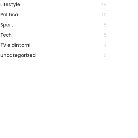
Lifestyle
44
Politica
10
Sport
5
Tech
5
TV e dintorni
4
Uncategorized
5