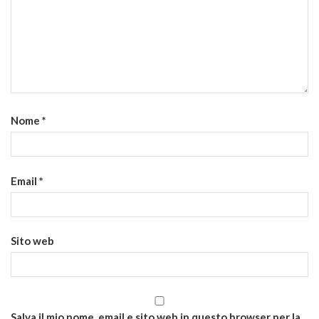
Nome
*
Email
*
Sito web
Salva il mio nome, email e sito web in questo browser per la