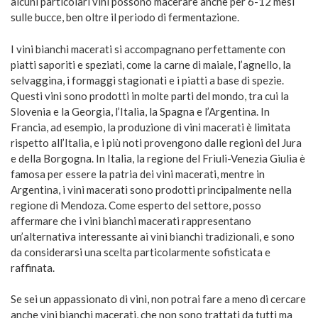
alcuni particolari vini possono macerare anche per 6-12 mesi
sulle bucce, ben oltre il periodo di fermentazione.
I vini bianchi macerati si accompagnano perfettamente con
piatti saporiti e speziati, come la carne di maiale, l’agnello, la
selvaggina, i formaggi stagionati e i piatti a base di spezie.
Questi vini sono prodotti in molte parti del mondo, tra cui la
Slovenia e la Georgia, l’Italia, la Spagna e l’Argentina. In
Francia, ad esempio, la produzione di vini macerati è limitata
rispetto all’Italia, e i più noti provengono dalle regioni del Jura
e della Borgogna. In Italia, la regione del Friuli-Venezia Giulia è
famosa per essere la patria dei vini macerati, mentre in
Argentina, i vini macerati sono prodotti principalmente nella
regione di Mendoza. Come esperto del settore, posso
affermare che i vini bianchi macerati rappresentano
un’alternativa interessante ai vini bianchi tradizionali, e sono
da considerarsi una scelta particolarmente sofisticata e
raffinata.
Se sei un appassionato di vini, non potrai fare a meno di cercare
anche
vini bianchi macerati, che non sono trattati da tutti ma